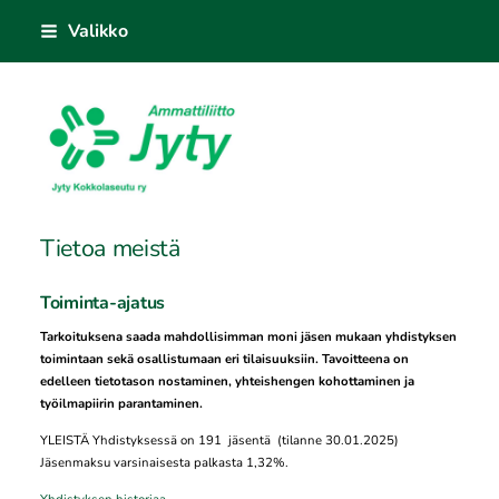
Siirry
Valikko
sivun
sisältöön
Jyty Kokkolanseutu ry
Tietoa meistä
Toiminta-ajatus
Tarkoituksena saada mahdollisimman moni jäsen mukaan yhdistyksen
toimintaan sekä osallistumaan eri tilaisuuksiin. Tavoitteena on
edelleen tietotason nostaminen, yhteishengen kohottaminen ja
työilmapiirin parantaminen.
YLEISTÄ Yhdistyksessä on 191 jäsentä (tilanne 30.01.2025)
Jäsenmaksu varsinaisesta palkasta 1,32%.
Yhdistyksen historiaa
.