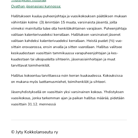
Ovathan jäsenasiasi kunnossa:
Hallitukseen kuuluu puheenjohtaja ja vuosikokouk­sen päätöksen mukaan
vähintään kolme (3) /enintään 15 muuta, varsinaista jä­sentä, joil­la
viimeksi mainituilla tulee olla henki­lö­koh­tainen varajäsen. Puheenjohtaja
valitaan ka­lente­rivuodeksi kerrallaan. Hallituksen varsinai­set jäsenet
vali­taan kahdeksi kalente­rivuo­deksi kerral­laan. Heistä puo­let (½) vuo­
sittain erovuorossa, ensin arval­la ja sitten vuo­rollaan. Hallitus valitsee
kes­kuu­des­taan vuosittain tammikuussa varapuheenjoh­tajan ja kes­
kuudestaan tai ulkopuolelta sihtee­rin, jä­senasiainhoitajan ja muut
tarvittavat toi­mihenki­löt.
Hallitus kokoontuu tarvittaessa noin kerran kuukaudessa. Kokouksissa
on mukana myös luottamusmiehet, toimihenkilöt ja sihteeri.
Jäsenyhdistyksellä on vuosittain yksi varsinainen kokous. Yhdistyksen
vuosikokous, jonka tarkemman ajan ja paikan hallitus määrää, pidetään
vuosittain 31.12. mennessä
©
Jyty Kokkolanseutu ry