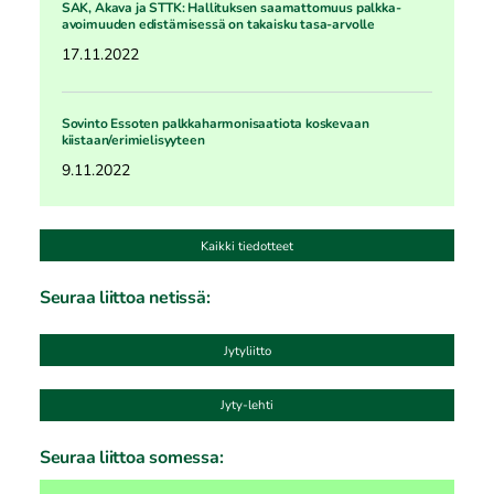
SAK, Akava ja STTK: Hallituksen saamattomuus palkka-
avoimuuden edistämisessä on takaisku tasa-arvolle
17.11.2022
Sovinto Essoten palkkaharmonisaatiota koskevaan
kiistaan/erimielisyyteen
9.11.2022
Kaikki tiedotteet
Seuraa liittoa netissä:
Jytyliitto
Jyty-lehti
Seuraa liittoa somessa: