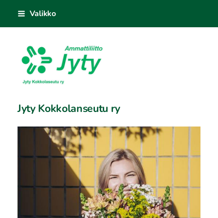
Siirry
Valikko
sivun
sisältöön
Jyty Kokkolanseutu ry
Jyty Kokkolanseutu ry